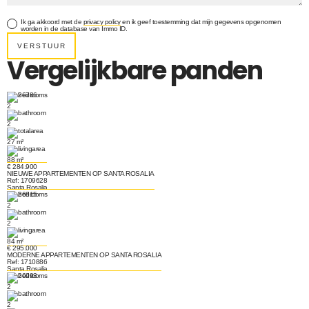
Ik ga akkoord met de
privacy policy
en ik geef toestemming dat mijn gegevens opgenomen
worden in de database van Immo ID.
VERSTUUR
Vergelijkbare panden
2
2
27 m²
88 m²
€ 284.900
NIEUWE APPARTEMENTEN OP SANTA ROSALIA
Ref: 1709628
Santa Rosalia
2
2
84 m²
€ 295.000
MODERNE APPARTEMENTEN OP SANTA ROSALIA
Ref: 1710886
Santa Rosalia
2
2