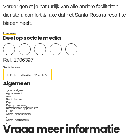
Verder geniet je natuurlijk van alle andere faciliteiten,
diensten, comfort & luxe dat het Santa Rosalia resort te
bieden heeft.
Lees meer
Deel op sociale media
Ref: 1706397
Santa Rosalia
PRINT DEZE PAGINA
Algemeen
Type vastgoed:
Appartement
Adres:
Santa Rosalia
Prijs:
Prijs op aanvraag
Bewoonbare oppervlakte:
69 m²
Aantal slaapkamers:
2
Aantal badkamers:
2
Vraag meer informatie